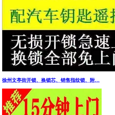
徐州文亭街开锁、换锁芯、销售指纹锁、附…