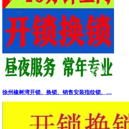
徐州橡树湾开锁、换锁、销售安装指纹锁、…