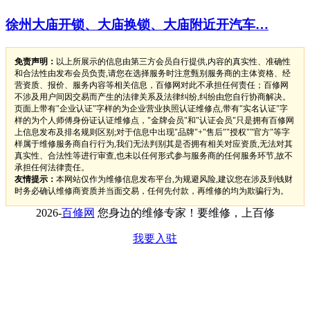
徐州大庙开锁、大庙换锁、大庙附近开汽车…
免责声明：
以上所展示的信息由第三方会员自行提供,内容的真实性、准确性
和合法性由发布会员负责,请您在选择服务时注意甄别服务商的主体资格、经
营资质、报价、服务内容等相关信息，百修网对此不承担任何责任；百修网
不涉及用户间因交易而产生的法律关系及法律纠纷,纠纷由您自行协商解决。
页面上带有"企业认证"字样的为企业营业执照认证维修点,带有"实名认证"字
样的为个人师傅身份证认证维修点，"金牌会员"和"认证会员"只是拥有百修网
上信息发布及排名规则区别;对于信息中出现"品牌"+"售后""授权""官方"等字
样属于维修服务商自行行为,我们无法判别其是否拥有相关对应资质,无法对其
真实性、合法性等进行审查,也未以任何形式参与服务商的任何服务环节,故不
承担任何法律责任。
友情提示：
本网站仅作为维修信息发布平台,为规避风险,建议您在涉及到钱财
时务必确认维修商资质并当面交易，任何先付款，再维修的均为欺骗行为。
2026-
百修网
您身边的维修专家！要维修，上百修
我要入驻