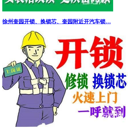
徐州奎园开锁、换锁芯、奎园附近开汽车锁…