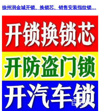
徐州润金城开锁、换锁芯、销售安装指纹锁…