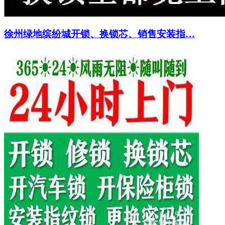
徐州绿地缤纷城开锁、换锁芯、销售安装指…