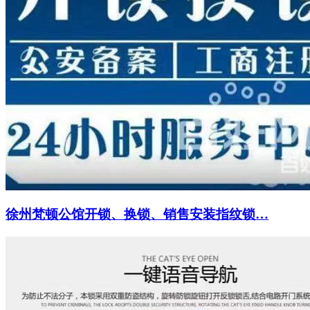
徐州梵顿公馆开锁、换锁、销售安装指纹锁…