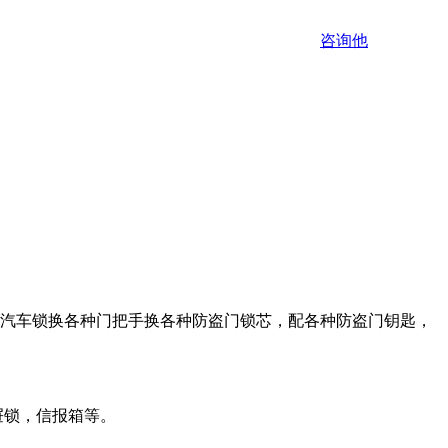
咨询他
、汽车锁换各种门把手换各种防盗门锁芯，配各种防盗门钥匙，
屉锁，信报箱等。