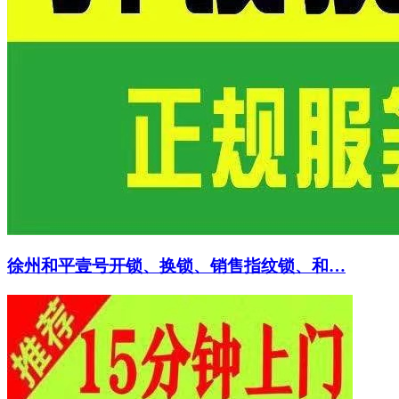
徐州和平壹号开锁、换锁、销售指纹锁、和…