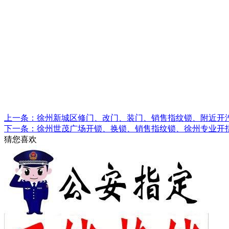
上一条：徐州新城区修门、改门、装门、销售指纹锁、附近开
下一条：徐州世茂广场开锁、换锁、销售指纹锁、徐州专业开
猜您喜欢