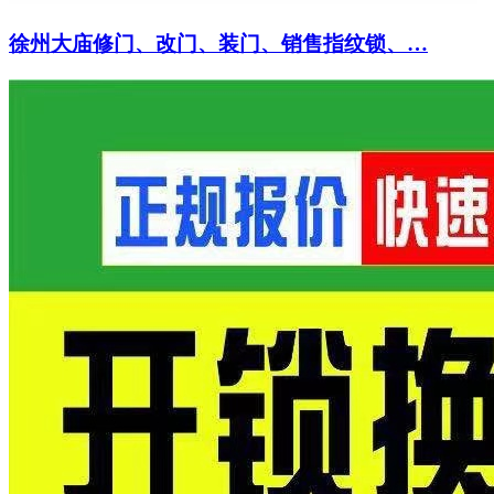
徐州大庙修门、改门、装门、销售指纹锁、…