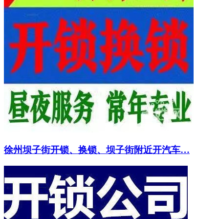
徐州坝子街开锁、换锁、坝子街附近开汽车…