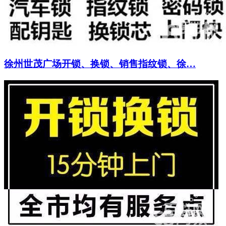
徐州世茂广场开锁、换锁、销售指纹锁、徐…