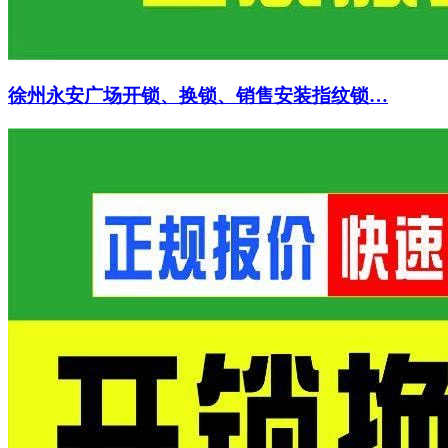
徐州永安广场开锁、换锁、销售安装指纹锁…