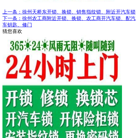
上一条：徐州天桥东开锁、换锁、销售指纹锁、附近开汽车锁
下一条：徐州农工商附近开锁、换锁、农工商开汽车锁、配汽
车钥匙、修门
猜您喜欢