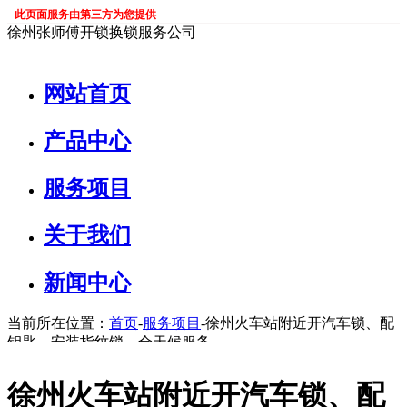
此页面服务由第三方为您提供
徐州张师傅开锁换锁服务公司
网站首页
产品中心
服务项目
关于我们
新闻中心
当前所在位置：
首页
-
服务项目
-徐州火车站附近开汽车锁、配
钥匙、安装指纹锁、全天候服务
徐州火车站附近开汽车锁、配