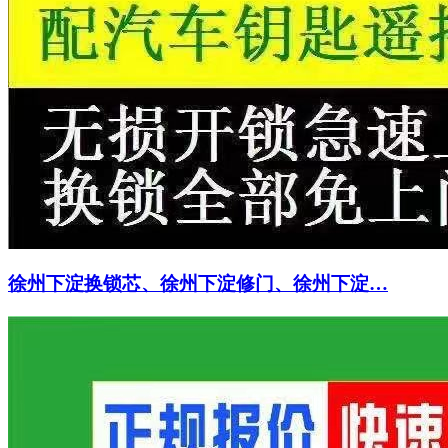
徐州下淀换锁芯、徐州下淀修门、徐州下淀…