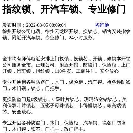
指纹锁、开汽车锁、专业修门
发布时间：2022-03-05 08:09:04
咨询他
徐州开锁公司电话、徐州云龙区开锁、换锁芯、销售安装指纹
锁、附近开汽车锁、专业修门、24小时服务。
全市均有师傅就近安排上门换锁，换锁芯，开锁，修锁本开锁
公司服务全市。正规公司。附近开锁，防盗门，保险柜，上门
开锁，汽车锁，指纹锁，110备案。工商注册。安全放心
专业开换启各种防盗门，木门，保险柜，汽车锁。换各种防盗
门，木门锁，锁芯，门把手。
更换防盗门超b级锁芯，C级叶片锁芯。玥玛防空钻锁芯，美
利保双叶片锁芯，五彩子母珠锁芯，卡得幔锁芯，等高端锁
芯。安全放心。
专业开启各种防盗门，木门，保险柜，汽车锁。换各种防盗
门，木门锁，锁芯。门把手，改门把手。