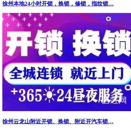
徐州本地24小时开锁，换锁，修锁，指纹锁…
徐州云龙山附近开锁、换锁、附近开汽车锁…