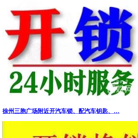
徐州三胞广场附近开汽车锁、配汽车钥匙、…