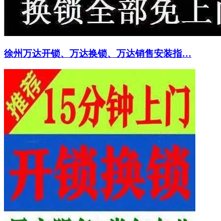
徐州万达开锁、万达换锁、万达销售安装指…