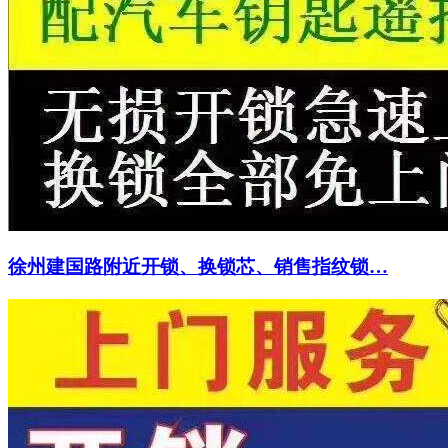
徐州建国路附近开锁、换锁芯、销售指纹锁…