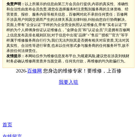
免责声明：
以上所展示的信息由第三方会员自行提供,内容的真实性、准确性
和合法性由发布会员负责,请您在选择服务时注意甄别服务商的主体资格、经
营资质、报价、服务内容等相关信息，百修网对此不承担任何责任；百修网
不涉及用户间因交易而产生的法律关系及法律纠纷,纠纷由您自行协商解决。
页面上带有"企业认证"字样的为企业营业执照认证维修点,带有"实名认证"字
样的为个人师傅身份证认证维修点，"金牌会员"和"认证会员"只是拥有百修网
上信息发布及排名规则区别;对于信息中出现"品牌"+"售后""授权""官方"等字
样属于维修服务商自行行为,我们无法判别其是否拥有相关对应资质,无法对其
真实性、合法性等进行审查,也未以任何形式参与服务商的任何服务环节,故不
承担任何法律责任。
友情提示：
本网站仅作为维修信息发布平台,为规避风险,建议您在涉及到钱财
时务必确认维修商资质并当面交易，任何先付款，再维修的均为欺骗行为。
2026-
百修网
您身边的维修专家！要维修，上百修
我要入驻
首页
在线留言