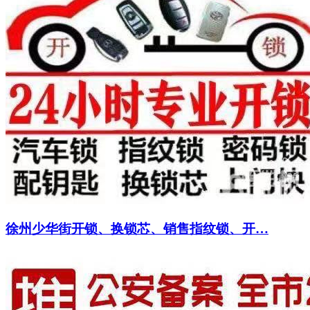
徐州少华街开锁、换锁芯、销售指纹锁、开…