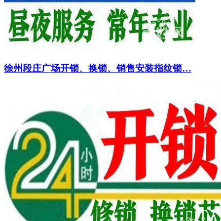
徐州段庄广场开锁、换锁、销售安装指纹锁…