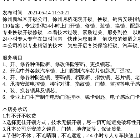
发布时间：2021-05-14 11:30:21
徐州新城区开锁公司、徐州月桥花院开锁、换锁、销售安装指纹
110备案，专业提供24小时上门开锁、修锁、装锁、换锁、配
专业换锁开锁修锁，本着技术过硬、素质过关、服务到位，以
24小时专人专车在短时间内，快速为您服务，解决您的燃眉之
本公司将以专业精湛的技术，为您开启各类保险柜锁、汽车锁
服务项目：
1、开、修各种保险柜、修改保险密码、更换锁芯。
2、开启中外各款汽车锁、上门配制汽车芯片钥匙原厂遥控。
3、开、修各种防盗锁、密码锁、档案柜、指纹锁、芯片锁、
4、承接安装电控锁、楼宇对讲、指纹锁、门禁、监控等电子
5、装、换各锁具及锁芯。
6、专业上门生产制作电动门遥控器、磁卡钥匙、电子感应门卡
本店务承诺：
1.打不开不收费
2.选择更佳开锁方式，技术无损开锁，尽一切可能避免破坏性
3.凡本公司所安装之锁具、门禁、地弹簧等，保证质量.
4.节假时不休，不论晴雨，不论远近，2４小时专人专车快速上