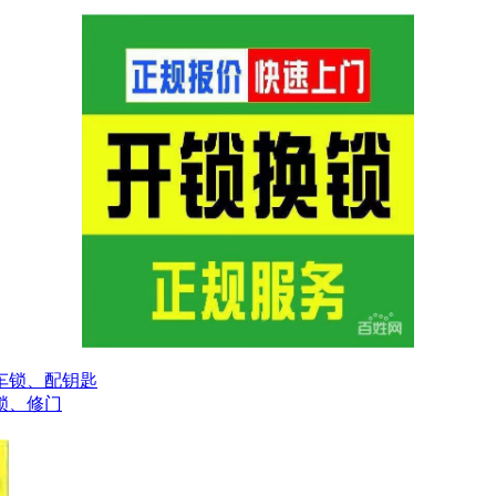
车锁、配钥匙
锁、修门