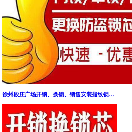
徐州段庄广场开锁、换锁、销售安装指纹锁…