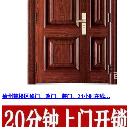
徐州鼓楼区修门、改门、装门、24小时在线…