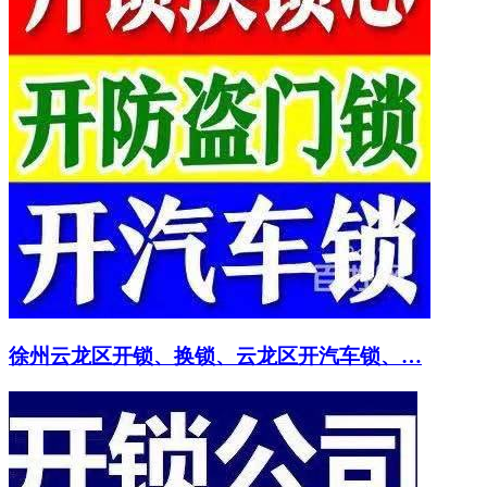
徐州云龙区开锁、换锁、云龙区开汽车锁、…