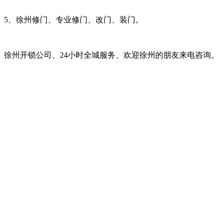
5、徐州修门、专业修门、改门、装门。
徐州开锁公司、24小时全城服务、欢迎徐州的朋友来电咨询。