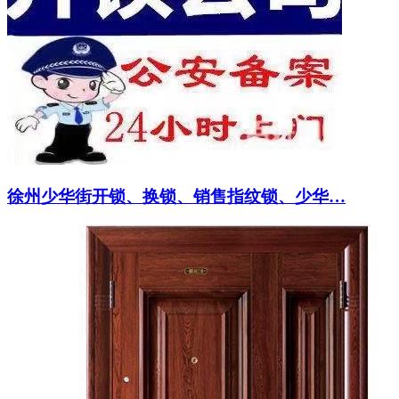
徐州少华街开锁、换锁、销售指纹锁、少华…